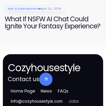
Arts & Entertainment
April 22, 2026
What If NSFW AI Chat Could
Ignite Your Fantasy Experience?
Cozyhousestyle
Contact us
Home Page
News
FAQs
Jobs
info
@
cozyhousestyle.com