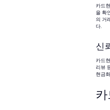
카드현
을 확
의 거
다.
신뢰
카드현
리뷰 
현금화
카