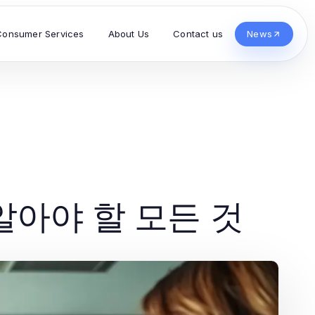
Consumer Services
About Us
Contact us
News
알아야 할 모든 것