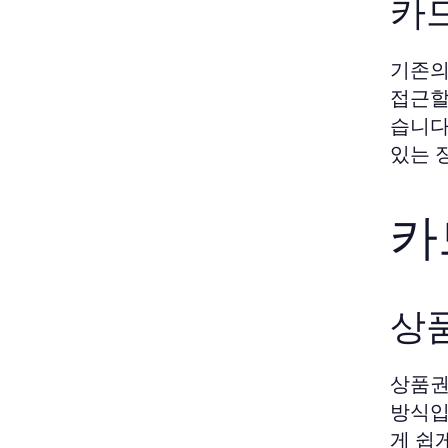
카
기존의
접근할
습니다
있는 
카
상
상품권
방식입
게 쉽