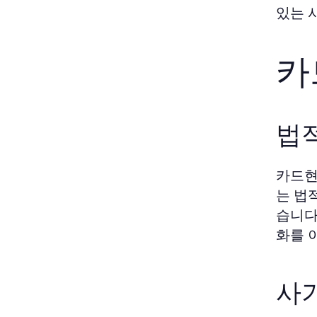
있는 
카
법
카드현
는 법
습니다
화를 
사