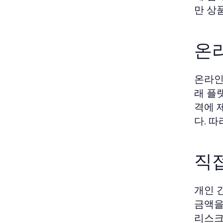
만 상
온
온라인
래 플
격에 
다. 
직
개인 
금액을
리스크