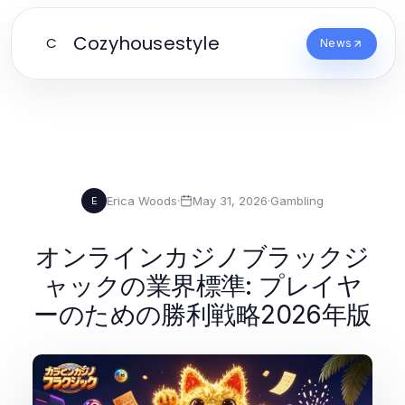
Cozyhousestyle
C
News
Erica Woods
·
May 31, 2026
·
Gambling
E
オンラインカジノブラックジ
ャックの業界標準: プレイヤ
ーのための勝利戦略2026年版