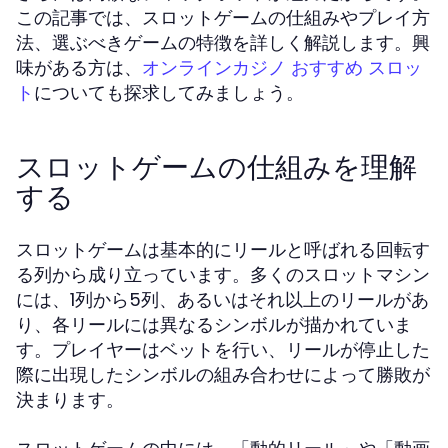
この記事では、スロットゲームの仕組みやプレイ方
法、選ぶべきゲームの特徴を詳しく解説します。興
味がある方は、
オンラインカジノ おすすめ スロッ
についても探求してみましょう。
ト
スロットゲームの仕組みを理解
する
スロットゲームは基本的にリールと呼ばれる回転す
る列から成り立っています。多くのスロットマシン
には、1列から5列、あるいはそれ以上のリールがあ
り、各リールには異なるシンボルが描かれていま
す。プレイヤーはベットを行い、リールが停止した
際に出現したシンボルの組み合わせによって勝敗が
決まります。