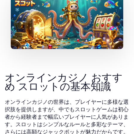
オンラインカジノ おすす
め スロットの基本知識
オンラインカジノの世界は、プレイヤーに多様な選
択肢を提供しますが、中でもスロットゲームは初心
者から経験者まで幅広いプレイヤーに人気がありま
す。スロットはシンプルなルールと多彩なテーマ、
さらには高額なジャックポットが魅力だからです。