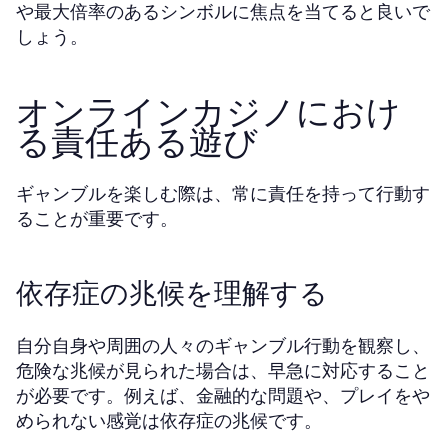
や最大倍率のあるシンボルに焦点を当てると良いで
しょう。
オンラインカジノにおけ
る責任ある遊び
ギャンブルを楽しむ際は、常に責任を持って行動す
ることが重要です。
依存症の兆候を理解する
自分自身や周囲の人々のギャンブル行動を観察し、
危険な兆候が見られた場合は、早急に対応すること
が必要です。例えば、金融的な問題や、プレイをや
められない感覚は依存症の兆候です。