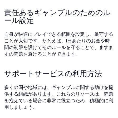
責任あるギャンブルのためのル
ール設定
自身が快適にプレイできる範囲を設定し、厳守する
ことが大切です。たとえば、1日あたりのお金や時
間の制限を設けてそのルールを守ることで、ますま
すの問題を避けることができます。
サポートサービスの利用方法
多くの国や地域には、ギャンブルに関する助けを提
供する組織があります。これらのリソースは、問題
を抱えている場合に非常に役立つため、積極的に利
用しましょう。