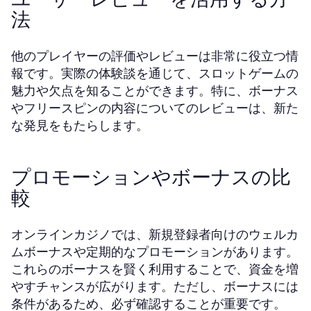
法
他のプレイヤーの評価やレビューは非常に役立つ情
報です。実際の体験談を通じて、スロットゲームの
魅力や欠点を知ることができます。特に、ボーナス
やフリースピンの内容についてのレビューは、新た
な発見をもたらします。
プロモーションやボーナスの比
較
オンラインカジノでは、新規登録者向けのウェルカ
ムボーナスや定期的なプロモーションがあります。
これらのボーナスを賢く利用することで、資金を増
やすチャンスが広がります。ただし、ボーナスには
条件があるため、必ず確認することが重要です。