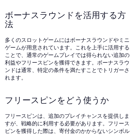
ボーナスラウンドを活用する方
法
多くのスロットゲームにはボーナスラウンドやミニ
ゲームが用意されています。これを上手に活用する
ことで、通常のゲームプレイでは得られない追加の
利益やフリースピンを獲得できます。ボーナスラウ
ンドは通常、特定の条件を満たすことでトリガーさ
れます。
フリースピンをどう使うか
フリースピンは、追加のプレイチャンスを提供しま
すが、戦略的に利用する必要があります。フリース
ピンを獲得した際は、寄付金のかからないシンボル