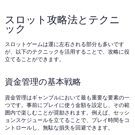
スロット攻略法とテクニ
ック
スロットゲームは運に左右される部分も多いです
が、以下のテクニックを活用することで、攻略に役
立てることができます。
資金管理の基本戦略
資金管理はギャンブルにおいて最も重要な要素の一
つです。事前にプレイに使う金額を設定し、その範
囲内で楽しむことが奨励されます。例えば、
セッシ
を立てることで、プレイ時間をコ
ョンスケジュール
ントロールし、無駄な損失を回避できます。