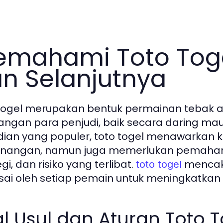
mahami Toto Toge
n Selanjutnya
togel merupakan bentuk permainan tebak 
langan para penjudi, baik secara daring maup
dian yang populer, toto togel menawarkan
nangan, namun juga memerlukan pemaham
gi, dan risiko yang terlibat.
mencaku
toto togel
sai oleh setiap pemain untuk meningkatkan
l Usul dan Aturan Toto T