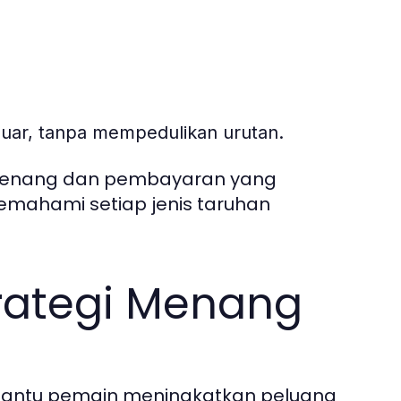
.
uar, tanpa mempedulikan urutan.
 menang dan pembayaran yang
emahami setiap jenis taruhan
ategi Menang
mbantu pemain meningkatkan peluang