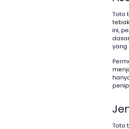
Toto 
tebak
ini, 
dasar
yang 
Perma
menja
hanya
penip
Je
Toto 