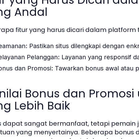
ng Andal
apa fitur yang harus dicari dalam platform t
eamanan:
Pastikan situs dilengkapi dengan enkr
elayanan Pelanggan:
Layanan yang responsif d
onus dan Promosi:
Tawarkan bonus awal atau pr
nilai Bonus dan Promosi
g Lebih Baik
 dapat sangat bermanfaat, tetapi pemain 
tuan yang menyertainya. Beberapa bonus d