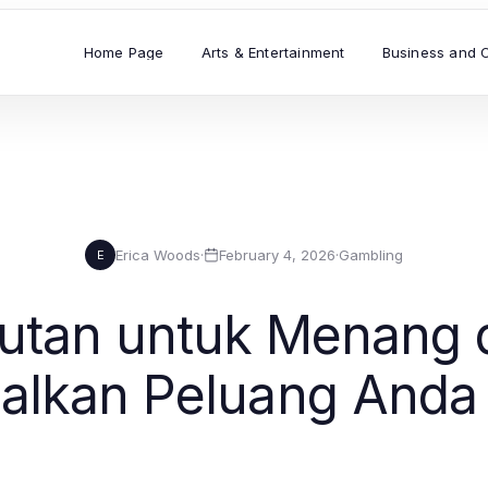
Home Page
Arts & Entertainment
Business and 
Erica Woods
·
February 4, 2026
·
Gambling
E
jutan untuk Menang d
alkan Peluang Anda 