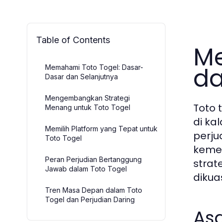
Table of Contents
Me
da
Memahami Toto Togel: Dasar-
Dasar dan Selanjutnya
Mengembangkan Strategi
Toto 
Menang untuk Toto Togel
di ka
Memilih Platform yang Tepat untuk
perju
Toto Togel
keme
Peran Perjudian Bertanggung
strate
Jawab dalam Toto Togel
dikua
Tren Masa Depan dalam Toto
Togel dan Perjudian Daring
Asa