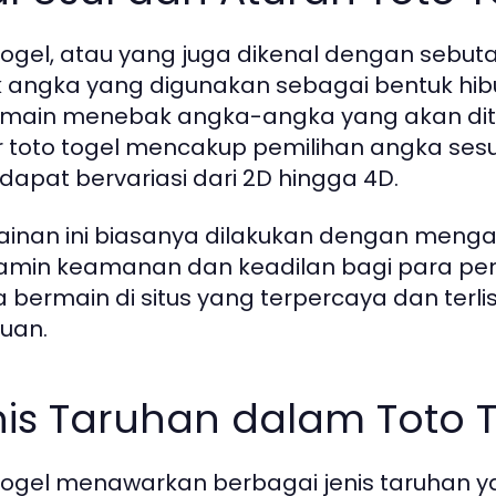
togel, atau yang juga dikenal dengan sebuta
 angka yang digunakan sebagai bentuk hi
pemain menebak angka-angka yang akan dit
 toto togel mencakup pemilihan angka sesua
dapat bervariasi dari 2D hingga 4D.
inan ini biasanya dilakukan dengan menga
min keamanan dan keadilan bagi para pemai
 bermain di situs yang terpercaya dan terlis
uan.
nis Taruhan dalam Toto 
togel menawarkan berbagai jenis taruhan yan