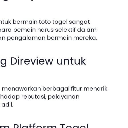
tuk bermain toto togel sangat
para pemain harus selektif dalam
tkan pengalaman bermain mereka.
ng Direview untuk
ng menawarkan berbagai fitur menarik.
rhadap reputasi, pelayanan
dil.
am Platform Togel