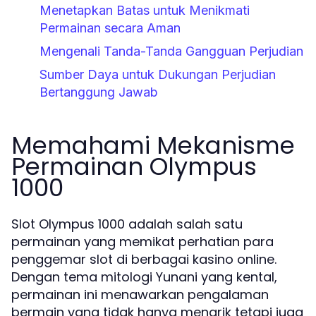
Menetapkan Batas untuk Menikmati
Permainan secara Aman
Mengenali Tanda-Tanda Gangguan Perjudian
Sumber Daya untuk Dukungan Perjudian
Bertanggung Jawab
Memahami Mekanisme
Permainan Olympus
1000
Slot Olympus 1000 adalah salah satu
permainan yang memikat perhatian para
penggemar slot di berbagai kasino online.
Dengan tema mitologi Yunani yang kental,
permainan ini menawarkan pengalaman
bermain yang tidak hanya menarik tetapi juga