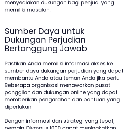
menyediakan dukungan bagi penjudi yang
memiliki masalah.
Sumber Daya untuk
Dukungan Perjudian
Bertanggung Jawab
Pastikan Anda memiliki informasi akses ke
sumber daya dukungan perjudian yang dapat
membantu Anda atau teman Anda jika perlu.
Beberapa organisasi menawarkan pusat
panggilan dan dukungan online yang dapat
memberikan pengarahan dan bantuan yang
diperlukan.
Dengan informasi dan strategi yang tepat,
pemain Olympus 1000 dapat meningkatkan