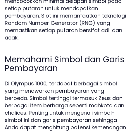
mencocokkan minimal delapan simbol pada
setiap putaran untuk mendapatkan
pembayaran. Slot ini memanfaatkan teknologi
Random Number Generator (RNG) yang
memastikan setiap putaran bersifat adil dan
acak.
Memahami Simbol dan Garis
Pembayaran
Di Olympus 1000, terdapat berbagai simbol
yang menawarkan pembayaran yang
berbeda. Simbol tertinggi termasuk Zeus dan
berbagai item berharga seperti mahkota dan
chalices. Penting untuk mengenali simbol-
simbol ini dan garis pembayaran sehingga
Anda dapat menghitung potensi kemenangan