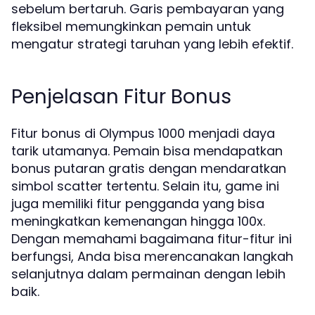
sebelum bertaruh. Garis pembayaran yang
fleksibel memungkinkan pemain untuk
mengatur strategi taruhan yang lebih efektif.
Penjelasan Fitur Bonus
Fitur bonus di Olympus 1000 menjadi daya
tarik utamanya. Pemain bisa mendapatkan
bonus putaran gratis dengan mendaratkan
simbol scatter tertentu. Selain itu, game ini
juga memiliki fitur pengganda yang bisa
meningkatkan kemenangan hingga 100x.
Dengan memahami bagaimana fitur-fitur ini
berfungsi, Anda bisa merencanakan langkah
selanjutnya dalam permainan dengan lebih
baik.