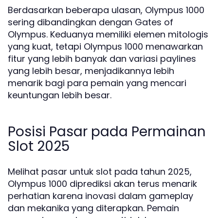
Berdasarkan beberapa ulasan, Olympus 1000
sering dibandingkan dengan Gates of
Olympus. Keduanya memiliki elemen mitologis
yang kuat, tetapi Olympus 1000 menawarkan
fitur yang lebih banyak dan variasi paylines
yang lebih besar, menjadikannya lebih
menarik bagi para pemain yang mencari
keuntungan lebih besar.
Posisi Pasar pada Permainan
Slot 2025
Melihat pasar untuk slot pada tahun 2025,
Olympus 1000 diprediksi akan terus menarik
perhatian karena inovasi dalam gameplay
dan mekanika yang diterapkan. Pemain