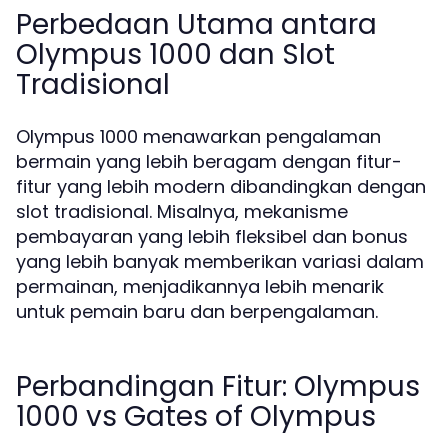
Perbedaan Utama antara
Olympus 1000 dan Slot
Tradisional
Olympus 1000 menawarkan pengalaman
bermain yang lebih beragam dengan fitur-
fitur yang lebih modern dibandingkan dengan
slot tradisional. Misalnya, mekanisme
pembayaran yang lebih fleksibel dan bonus
yang lebih banyak memberikan variasi dalam
permainan, menjadikannya lebih menarik
untuk pemain baru dan berpengalaman.
Perbandingan Fitur: Olympus
1000 vs Gates of Olympus