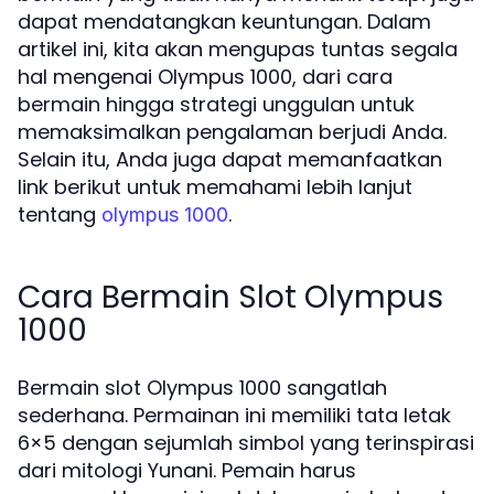
dapat mendatangkan keuntungan. Dalam
artikel ini, kita akan mengupas tuntas segala
hal mengenai Olympus 1000, dari cara
bermain hingga strategi unggulan untuk
memaksimalkan pengalaman berjudi Anda.
Selain itu, Anda juga dapat memanfaatkan
link berikut untuk memahami lebih lanjut
tentang
.
olympus 1000
Cara Bermain Slot Olympus
1000
Bermain slot Olympus 1000 sangatlah
sederhana. Permainan ini memiliki tata letak
6×5 dengan sejumlah simbol yang terinspirasi
dari mitologi Yunani. Pemain harus