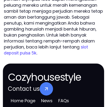
peluang mereka untuk meraih kemenangan
sambil tetap menjaga perjudian mereka tetap
aman dan bertanggung jawab. Sebagai
penutup, kami mengingatkan Anda bahwa
gambling haruslah menjadi bentuk hiburan,
bukan penghasilan. Untuk lebih banyak
informasi tentang rempah-rempah dalam
perjudian, baca lebih lanjut tentang
slot
.
deposit pulsa 5k
Cozyhousestyle
Contact us
Home Page
News
FAQs