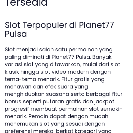
Tersedia
Slot Terpopuler di Planet77
Pulsa
Slot menjadi salah satu permainan yang
paling diminati di Planet77 Pulsa. Banyak
variasi slot yang ditawarkan, mulai dari slot
klasik hingga slot video modern dengan
tema-tema menarik. Fitur grafis yang
menawan dan efek suara yang
menghidupkan suasana serta berbagai fitur
bonus seperti putaran gratis dan jackpot
progresif membuat permainan slot semakin
menarik. Pemain dapat dengan mudah
menemukan slot yang sesuai dengan
preferensi mereka, berkat kategori yang