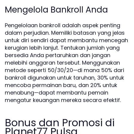
Mengelola Bankroll Anda
Pengelolaan bankroll adalah aspek penting
dalam perjudian. Memiliki batasan yang jelas
untuk diri sendiri dapat membantu mencegah
kerugian lebih lanjut. Tentukan jumlah yang
bersedia Anda pertaruhkan dan jangan
melebihi anggaran tersebut. Menggunakan
metode seperti 50/30/20—di mana 50% dari
bankroll digunakan untuk taruhan, 30% untuk
mencoba permainan baru, dan 20% untuk
menabung—dapat membantu pemain
mengatur keuangan mereka secara efektif.
Bonus dan Promosi di
Planet77 Pulsa