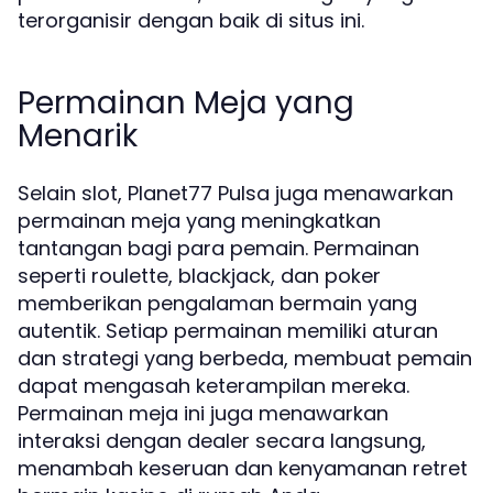
terorganisir dengan baik di situs ini.
Permainan Meja yang
Menarik
Selain slot, Planet77 Pulsa juga menawarkan
permainan meja yang meningkatkan
tantangan bagi para pemain. Permainan
seperti roulette, blackjack, dan poker
memberikan pengalaman bermain yang
autentik. Setiap permainan memiliki aturan
dan strategi yang berbeda, membuat pemain
dapat mengasah keterampilan mereka.
Permainan meja ini juga menawarkan
interaksi dengan dealer secara langsung,
menambah keseruan dan kenyamanan retret