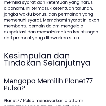
memiliki syarat dan ketentuan yang harus
dipahami. Ini termasuk ketentuan taruhan,
jangka waktu bonus, dan permainan yang
memenuhi syarat. Memahami syarat ini akan
membantu pemain dalam mengelola
ekspektasi dan memaksimalkan keuntungan
dari promosi yang ditawarkan situs.
Kesimpulan dan
Tindakan Selanjutnya
Mengapa Memilih Planet77
Pulsa?
Planet77 Pulsa menawarkan platform