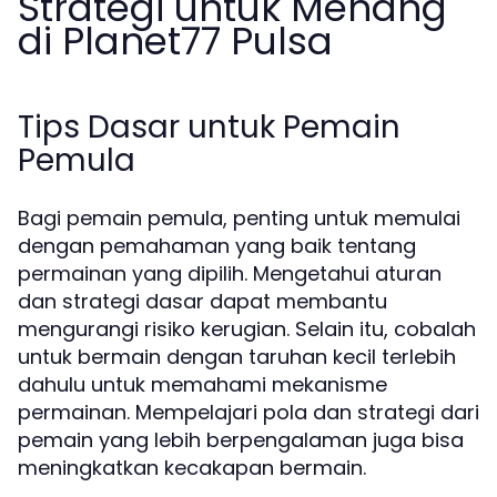
Strategi untuk Menang
di Planet77 Pulsa
Tips Dasar untuk Pemain
Pemula
Bagi pemain pemula, penting untuk memulai
dengan pemahaman yang baik tentang
permainan yang dipilih. Mengetahui aturan
dan strategi dasar dapat membantu
mengurangi risiko kerugian. Selain itu, cobalah
untuk bermain dengan taruhan kecil terlebih
dahulu untuk memahami mekanisme
permainan. Mempelajari pola dan strategi dari
pemain yang lebih berpengalaman juga bisa
meningkatkan kecakapan bermain.