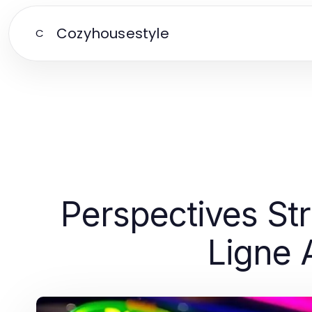
Cozyhousestyle
C
Perspectives St
Ligne 