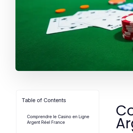
Table of Contents
Co
Ar
Comprendre le Casino en Ligne
Argent Réel France