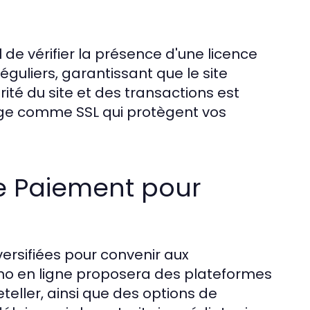
al de vérifier la présence d'une licence
éguliers, garantissant que le site
ité du site et des transactions est
tage comme SSL qui protègent vos
e Paiement pour
ersifiées pour convenir aux
ino en ligne proposera des plateformes
teller, ainsi que des options de