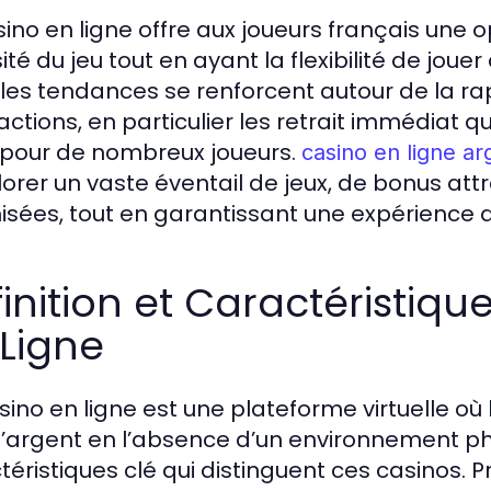
sino en ligne offre aux joueurs français une 
ité du jeu tout en ayant la flexibilité de joue
 les tendances se renforcent autour de la rap
actions, en particulier les retrait immédiat q
 pour de nombreux joueurs.
casino en ligne ar
lorer un vaste éventail de jeux, de bonus at
isées, tout en garantissant une expérience 
inition et Caractéristiqu
Ligne
sino en ligne est une plateforme virtuelle où
d’argent en l’absence d’un environnement phys
téristiques clé qui distinguent ces casinos. 