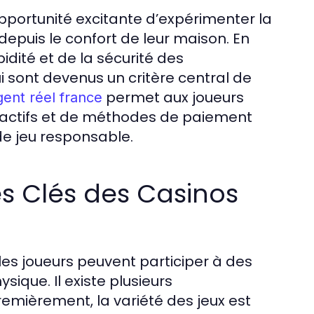
opportunité excitante d’expérimenter la
r depuis le confort de leur maison. En
idité et de la sécurité des
ui sont devenus un critère central de
permet aux joueurs
gent réel france
tractifs et de méthodes de paiement
de jeu responsable.
es Clés des Casinos
 les joueurs peuvent participer à des
ique. Il existe plusieurs
Premièrement, la variété des jeux est