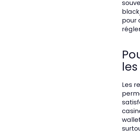
souve
black
pour 
régle
Pou
les
Les r
perme
satis
casin
walle
surto