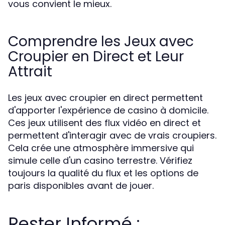
vous convient le mieux.
Comprendre les Jeux avec
Croupier en Direct et Leur
Attrait
Les jeux avec croupier en direct permettent
d'apporter l'expérience de casino à domicile.
Ces jeux utilisent des flux vidéo en direct et
permettent d'interagir avec de vrais croupiers.
Cela crée une atmosphère immersive qui
simule celle d'un casino terrestre. Vérifiez
toujours la qualité du flux et les options de
paris disponibles avant de jouer.
Rester Informé :