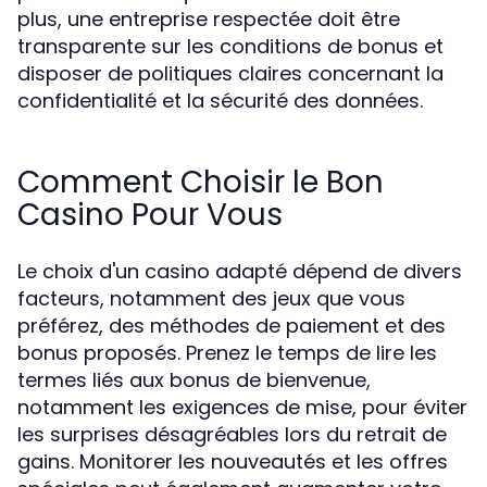
plus, une entreprise respectée doit être
transparente sur les conditions de bonus et
disposer de politiques claires concernant la
confidentialité et la sécurité des données.
Comment Choisir le Bon
Casino Pour Vous
Le choix d'un casino adapté dépend de divers
facteurs, notamment des jeux que vous
préférez, des méthodes de paiement et des
bonus proposés. Prenez le temps de lire les
termes liés aux bonus de bienvenue,
notamment les exigences de mise, pour éviter
les surprises désagréables lors du retrait de
gains. Monitorer les nouveautés et les offres