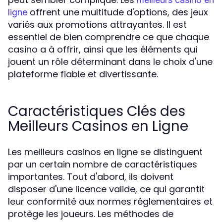
offrent une multitude d'options, des jeux
ligne
variés aux promotions attrayantes. Il est
essentiel de bien comprendre ce que chaque
casino a à offrir, ainsi que les éléments qui
jouent un rôle déterminant dans le choix d'une
plateforme fiable et divertissante.
Caractéristiques Clés des
Meilleurs Casinos en Ligne
Les meilleurs casinos en ligne se distinguent
par un certain nombre de caractéristiques
importantes. Tout d'abord, ils doivent
disposer d'une licence valide, ce qui garantit
leur conformité aux normes réglementaires et
protège les joueurs. Les méthodes de