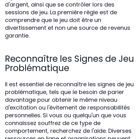
d'argent, ainsi que se contrôler lors des
sessions de jeu. La première règle est de
comprendre que le jeu doit être un
divertissement et non une source de revenus
garantie.
Reconnaître les Signes de Jeu
Problématique
Il est essentiel de reconnaître les signes de jeu
problématique, tels que le besoin de parier
davantage pour obtenir le même niveau
d'excitation ou l'évitement de responsabilités
personnelles. Si vous ou quelqu'un que vous
connaissez souffrez de ce type de
comportement, recherchez de l'aide. Diverses
ressources en ligne et organisations peuvent