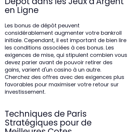
Dépôt dans les Jeux d'Argent
en Ligne
Les bonus de dépôt peuvent
considérablement augmenter votre bankroll
initiale. Cependant, il est important de bien lire
les conditions associées à ces bonus. Les
exigences de mise, qui stipulent combien vous
devez parier avant de pouvoir retirer des
gains, varient d'un casino à un autre.
Cherchez des offres avec des exigences plus
favorables pour maximiser votre retour sur
investissement.
Techniques de Paris
Stratégiques pour de
Meilleures Cotes