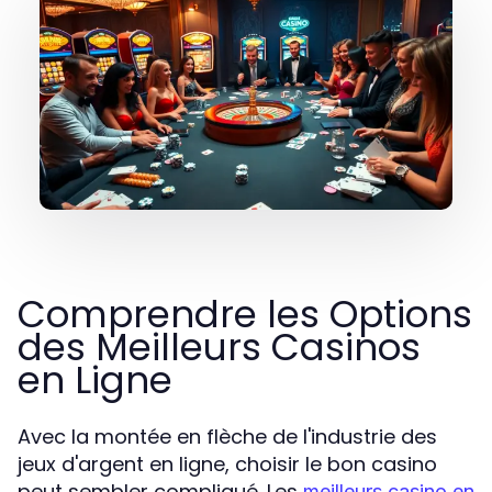
Comprendre les Options
des Meilleurs Casinos
en Ligne
Avec la montée en flèche de l'industrie des
jeux d'argent en ligne, choisir le bon casino
peut sembler compliqué. Les
meilleurs casino en