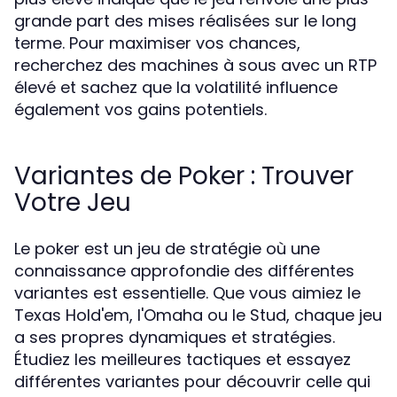
grande part des mises réalisées sur le long
terme. Pour maximiser vos chances,
recherchez des machines à sous avec un RTP
élevé et sachez que la volatilité influence
également vos gains potentiels.
Variantes de Poker : Trouver
Votre Jeu
Le poker est un jeu de stratégie où une
connaissance approfondie des différentes
variantes est essentielle. Que vous aimiez le
Texas Hold'em, l'Omaha ou le Stud, chaque jeu
a ses propres dynamiques et stratégies.
Étudiez les meilleures tactiques et essayez
différentes variantes pour découvrir celle qui