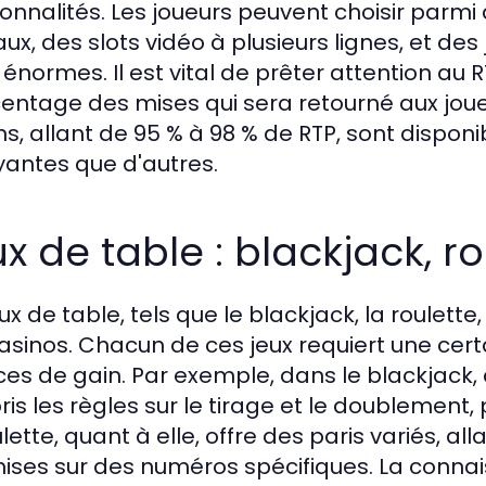
ionnalités. Les joueurs peuvent choisir parmi
aux, des slots vidéo à plusieurs lignes, et des
énormes. Il est vital de prêter attention au R
entage des mises qui sera retourné aux jou
ns, allant de 95 % à 98 % de RTP, sont dispon
yantes que d'autres.
x de table : blackjack, ro
ux de table, tels que le blackjack, la roulett
asinos. Chacun de ces jeux requiert une cert
es de gain. Par exemple, dans le blackjack,
is les règles sur le tirage et le doublement,
lette, quant à elle, offre des paris variés, a
ises sur des numéros spécifiques. La connai