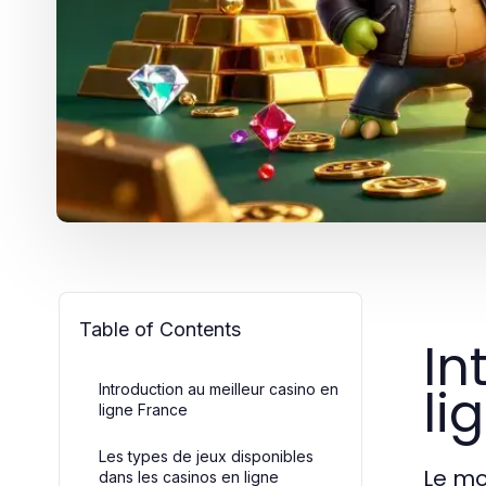
Table of Contents
In
li
Introduction au meilleur casino en
ligne France
Les types de jeux disponibles
Le mo
dans les casinos en ligne