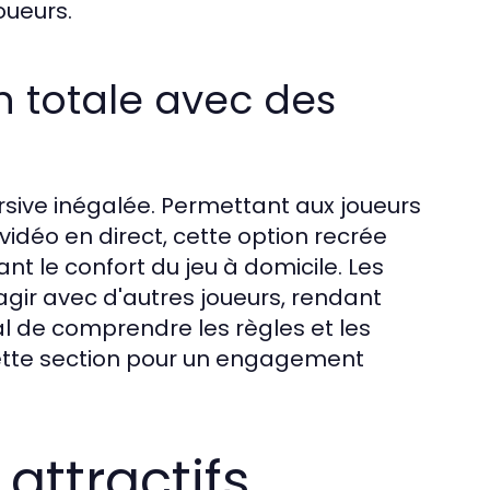
oueurs.
n totale avec des
sive inégalée. Permettant aux joueurs
 vidéo en direct, cette option recrée
t le confort du jeu à domicile. Les
gir avec d'autres joueurs, rendant
ial de comprendre les règles et les
cette section pour un engagement
attractifs