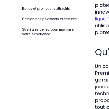
plate
Bonus et promotions attractifs
innov
ligne 
Gestion des paiements et sécurité
utilis
Stratégies de jeu pour maximiser
plate
votre expérience
Qu'
Un ca
Premi
garan
joueu
techn
propo
tout 