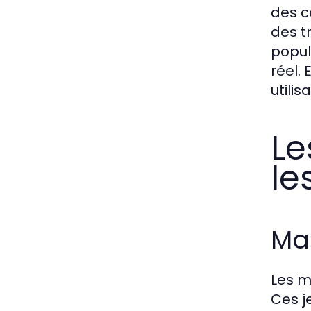
des c
des t
popul
réel.
utili
Le
le
Mac
Les m
Ces je