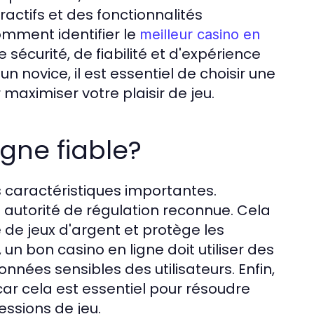
ractifs et des fonctionnalités
omment identifier le
meilleur casino en
 sécurité, de fiabilité et d'expérience
n novice, il est essentiel de choisir une
aximiser votre plaisir de jeu.
igne fiable?
rs caractéristiques importantes.
e autorité de régulation reconnue. Cela
e de jeux d'argent et protège les
 un bon casino en ligne doit utiliser des
nnées sensibles des utilisateurs. Enfin,
car cela est essentiel pour résoudre
essions de jeu.